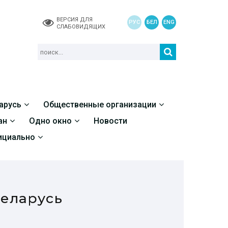
ВЕРСИЯ ДЛЯ
РУС
БЕЛ
ENG
СЛАБОВИДЯЩИХ
арусь
Общественные организации
ан
Одно окно
Новости
циально
Беларусь