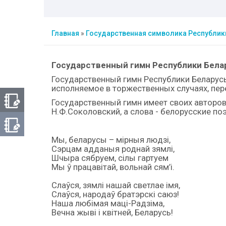
Главная
»
Государственная символика Республик
Государственный гимн Республики Бела
Государственный гимн Республики Беларус
исполняемое в торжественных случаях, пер
Государственный гимн имеет своих авторов
Н.Ф.Соколовский, а слова - белорусские по
Мы, беларусы – мірныя людзі,
Сэрцам адданыя роднай зямлі,
Шчыра сябруем, сілы гартуем
Мы ў працавітай, вольнай сям’і.
Слаўся, зямлі нашай светлае імя,
Слаўся, народаў братэрскі саюз!
Наша любімая маці-Радзіма,
Вечна жыві і квітней, Беларусь!