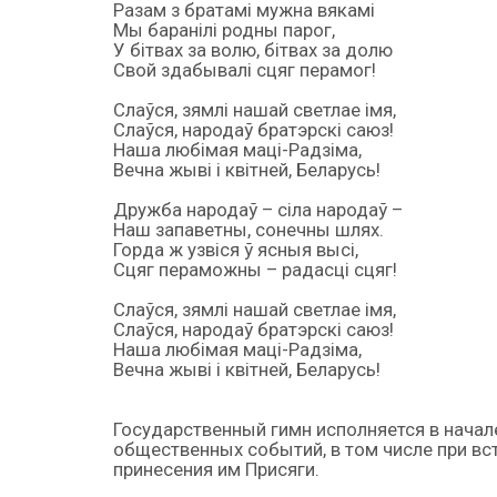
Разам з братамі мужна вякамі
Мы баранілі родны парог,
У бітвах за волю, бітвах за долю
Свой здабывалі сцяг перамог!
Слаўся, зямлі нашай светлае імя,
Слаўся, народаў братэрскі саюз!
Наша любімая маці-Радзіма,
Вечна жыві і квітней, Беларусь!
Дружба народаў – сіла народаў –
Наш запаветны, сонечны шлях.
Горда ж узвіся ў ясныя высі,
Сцяг пераможны – радасці сцяг!
Слаўся, зямлі нашай светлае імя,
Слаўся, народаў братэрскі саюз!
Наша любімая маці-Радзіма,
Вечна жыві і квітней, Беларусь!
Государственный гимн исполняется в начал
общественных событий, в том числе при вс
принесения им Присяги.