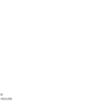
 и
 после