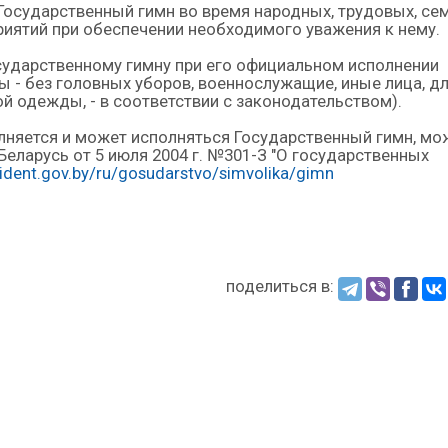
Государственный гимн во время народных, трудовых, се
иятий при обеспечении необходимого уважения к нему.
сударственному гимну при его официальном исполнении
 - без головных уборов, военнослужащие, иные лица, д
 одежды, - в соответствии с законодательством).
полняется и может исполняться Государственный гимн, м
Беларусь от 5 июля 2004 г. №301-З "О государственных
sident.gov.by/ru/gosudarstvo/simvolika/gimn
поделиться в: