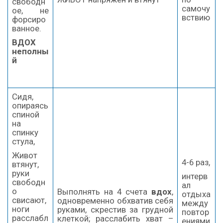
свободн
самочу
ое, не
вствию
форсиро
ванное.
ВДОХ
неполны
й
Сидя,
опираясь
спиной
на
спинку
стула,
Живот
4-6 раз,
втянут,
руки
интерв
свободн
ал
о
Выполнять на 4 счета
вдох
,
отдыха
свисают,
одновременно обхватив себя
между
ноги
руками, скрестив за грудной
повтор
расслабл
клеткой; расслабить хват –
ениями