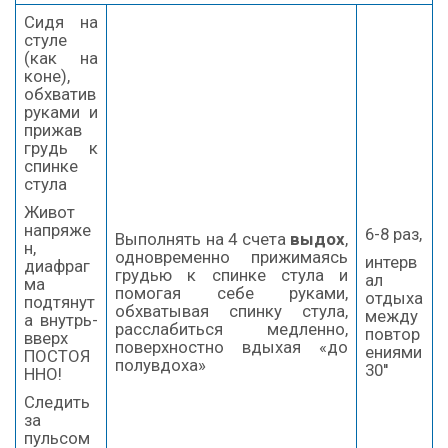
Сидя на
стуле
(как на
коне),
обхватив
руками и
прижав
грудь к
спинке
стула
Живот
напряже
6-8 раз,
Выполнять на 4 счета
выдох
,
н,
одновременно прижимаясь
интерв
диафраг
грудью к спинке стула и
ал
ма
помогая себе руками,
отдыха
подтянут
обхватывая спинку стула,
между
а внутрь-
расслабиться медленно,
повтор
вверх
поверхностно вдыхая «до
ениями
ПОСТОЯ
полувдоха»
30''
ННО!
Следить
за
пульсом