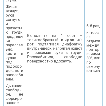
стула.
Живот
втянут,
руки
согнуты
и
6-8 раз,
прижаты
к груди,
интерв
Выполнять на 1 счет –
предплеч
ал
толчкообразный
выдох
ч/з
ья
отдыха
рот, подтягивая диафрагму
параллел
между
внутрь-вверх, напрягая живот
ьно,
повтор
и прижимая руки к груди.
кисти в
ениями
Расслабиться, свободно
кулак
30'', или
поверхностно вдохнуть.
под
по
подборо
самочу
док, ноги
вствию
расслабл
ены.
Дыхание
свободн
ое, не
форсиро
ванное.