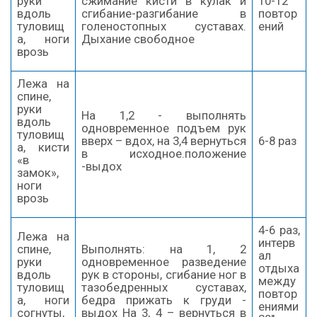
руки
сжимание кисти в кулак и
10-12
вдоль
сгибание-разгибание в
повтор
туловищ
голеностопных суставах.
ений
а, ноги
Дыхание свободное
врозь
Лежа на
спине,
руки
На 1,2 - выполнять
вдоль
одновременное подъем рук
туловищ
вверх – вдох, на 3,4 вернуться
6-8 раз
а, кисти
в исходное.положение
«в
-выдох
замок»,
ноги
врозь
4-6 раз,
Лежа на
интерв
спине,
Выполнять: на 1, 2
ал
руки
одновременное разведение
отдыха
вдоль
рук в стороны, сгибание ног в
между
туловищ
тазобедренных суставах,
повтор
а, ноги
бедра прижать к груди -
ениями
согнуты,
выдох На 3, 4 – вернуться в