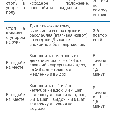
30'', или
стопы в
исходное положение,
по
упоре на
расслабиться, выдыхая.
самочу
полу
вствию
Дышать «животом»,
Стоя на
выпячивая его на вдохе и
3-6
коленях
расслабляя (втягивая живот)
повтор
с упором
на выдохе. Дыхание
ений.
на руки
спокойное, без напряжения,
Выполнять сочетанные с
В
дыханием шаги. На 1-4 шаг
течени
В ходьбе
плавный непрерывный вдох,
е 1 –
на месте
на 5-8 шаг – плавный
1,5
медленный выдох
минут
Выполнять на 1 и 2 шаг
В
неглубокий вдох; 3 и 4 шаг –
течени
В ходьбе
задержку дыхания на вдохе;
е 1 –
на месте
5 и 6 шаг – выдох; 7 и 8 шаг –
1,5
задержку дыхания на
минут
выдохе.