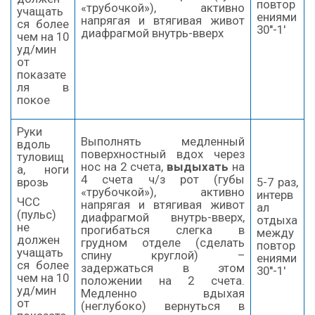
повтор
«трубочкой»), активно
учащать
ениями
напрягая и втягивая живот
ся более
30''-1'
диафрагмой внутрь-вверх
чем на 10
уд/мин
от
показате
ля в
покое
Руки
Выполнять медленный
вдоль
поверхностный вдох через
туловищ
нос на 2 счета,
выдыхать
на
а, ноги
4 счета ч/з рот (губы
врозь
5-7 раз,
«трубочкой»), активно
интерв
ЧСС
напрягая и втягивая живот
ал
(пульс)
диафрагмой внутрь-вверх,
отдыха
не
прогибаться слегка в
между
должен
грудном отделе (сделать
повтор
учащать
спину круглой) –
ениями
ся более
задержаться в этом
30''-1'
чем на 10
положении на 2 счета.
уд/мин
Медленно вдыхая
от
(неглубоко) вернуться в