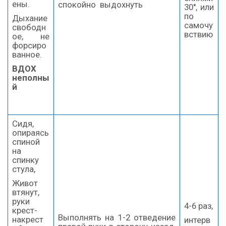
ены.
спокойно выдохнуть
30'', или
по
Дыхание
самочу
свободн
вствию
ое, не
форсиро
ванное.
ВДОХ
неполны
й
Сидя,
опираясь
спиной
на
спинку
стула,
Живот
втянут,
руки
4-6 раз,
крест-
Выполнять на 1-2 отведение
накрест
интерв