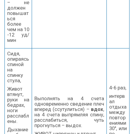
– не
должен
повышат
ься
более
чем на 10
-12 уд/
мин
Сидя,
опираясь
спиной
на
спинку
стула,
4-6 раз,
Живот
втянут,
интерв
Выполнять на 4 счета
руки на
ал
одновременно сведение плеч
бедрах,
отдыха
вперед (ссутулиться) –
вдох
,
ноги
между
на 4 счета выпрямляя спину,
расслабл
повтор
расслабиться, чуть
ены.
ениями
прогнуться – выдох.
30'', или
Дыхание
ЖИВОТ напряжен и втянут
по