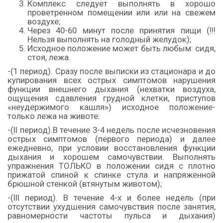
Комплекс следует выполнять в хорошо
проветренном помещении или или на свежем
воздухе;
Через 40-60 минут после принятия пищи (!!!
Нельзя выполнять на голодный желудок);
Исходное положение может быть любым: сидя,
стоя, лежа.
-(1 период). Сразу после выписки из стационара и до
купирования всех острых симптомов нарушения
функции внешнего дыхания (нехватки воздуха,
ощущения сдавления грудной клетки, приступов
«неудержимого кашля») исходное положение-
только лежа на животе:
-(II период).В течение 3-4 недель после исчезновения
острых симптомов (первого периода) и далее
ежедневно, при условии восстановления функции
дыхания и хорошем самочувствии. Выполнять
упражнения ТОЛЬКО в положении сидя с плотно
прижатой спиной к спинке стула и напряженной
брюшной стенкой (втянутым животом);
-(III период). В течение 4-х и более недель (при
отсутствии ухудшения самочувствия после занятия,
равномерности частоты пульса и дыхания)