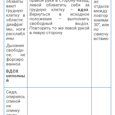
правой руки в сторону-назад,
обхваты
ал
левой обхватить себя за
вают
отдыха
грудную клетку –
вдох
.
грудную
между
Вернуться в исходное
клетку в
повтор
положение – выполнить
области
ениями
свободный выдох.
диафраг
30'', или
Повторить то же левой рукой
мы, ноги
по
в левую сторону.
расслабл
самочу
ены.
вствию
Дыхание
свободн
ое, не
форсиро
ванное.
ВДОХ
неполны
й
Сидя,
опираясь
спиной
на
спинку