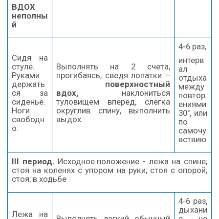
ВДОХ
неполны
й
4-6 раз,
Сидя на
интерв
стуле.
Выполнять на 2 счета,
ал
Руками
прогибаясь, сведя лопатки –
отдыха
держать
поверхностный
между
ся за
вдох,
наклониться
повтор
сиденье.
туловищем вперед, слегка
ениями
Ноги
округлив спину, выполнить
30'', или
свободн
выдох.
по
о.
самочу
вствию
III
период.
Исходное.положение - лежа на спине;
стоя на коленях с упором на руки; стоя с опорой;
стоя; в ходьбе
4-6 раз,
дыхани
Лежа на
Выполнять легкий обычный
е не