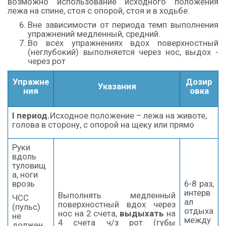
возможно использование исходного положения
лежа на спине, стоя с опорой, стоя и в ходьбе.
Вне зависимости от периода темп выполнения
упражнений медленный, средний.
Во всех упражнениях вдох поверхностный
(неглубокий) выполняется через нос, выдох -
через рот
Упражне
Дозир
Указания
ния
овка
I
период.
Исходное.положение – лежа на животе,
голова в сторону, с опорой на щеку или прямо
Руки
вдоль
туловищ
а, ноги
врозь
6-8 раз,
интерв
Выполнять медленный
ЧСС
ал
поверхностный вдох через
(пульс)
отдыха
нос на 2 счета,
выдыхать
на
не
между
4 счета ч/з рот (губы
должен