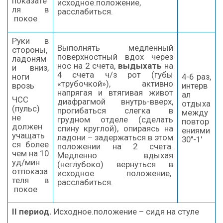
показате
исходное.положение,
ля в
расслабиться.
покое
Руки в
Выполнять медленный
стороны,
поверхностный вдох через
ладоням
нос на 2 счета,
выдыхать
на
и вниз,
4 счета ч/з рот (губы
ноги
4-6 раз,
«трубочкой»), активно
врозь
интерв
напрягая и втягивая живот
ал
ЧСС
диафрагмой внутрь-вверх,
отдыха
(пульс)
прогибаться слегка в
между
не
грудном отделе (сделать
повтор
должен
спину круглой), опираясь на
ениями
учащать
ладони – задержаться в этом
30''-1'
ся более
положении на 2 счета.
чем на 10
Медленно вдыхая
уд/мин
(неглубоко) вернуться в
отпоказа
исходное положение,
теля в
расслабиться.
покое
II
период.
Исходное.положение – сидя на стуле