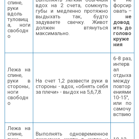
спине,
вдох на 2 счета, сомкнуть
форсир
руки
губы и медленно протяжно
овать –
вдоль
выдыхать так, будто
не
туловищ
задуваете свечку. Живот
довод
а, ноги
должен втянуться
ить до
свободн
максимально.
голово
о
круже
ния
6-8 раз,
интерв
Лежа на
ал
спине,
отдыха
руки в
На счет 1,2 развести руки в
между
стороны,
стороны - вдох, «обнять себя
повтор
ноги
за плечи» - выдох на 5,6,7,8.
ениями
свободн
10-15'',
о
или по
самочу
вствию
Лежа на
спине,
Выполнять одновременное