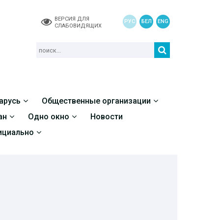
ВЕРСИЯ ДЛЯ
РУС
БЕЛ
ENG
СЛАБОВИДЯЩИХ
арусь
Общественные организации
ан
Одно окно
Новости
циально