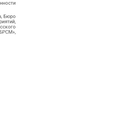
нности
в, Бюро
иятий,
сского
БРСМ»,