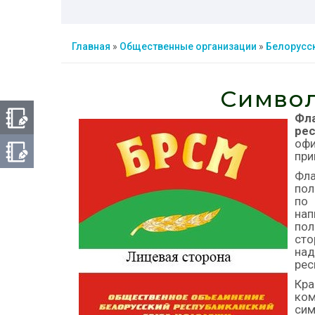
Главная
»
Общественные организации
»
Белорусс
Симво
Фл
ре
оф
при
Фл
пол
по
на
пол
сто
на
рес
Кр
ком
сим