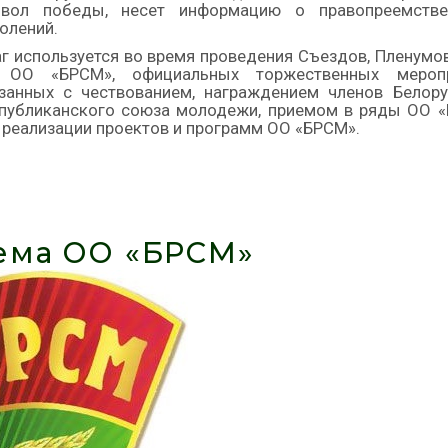
мвол победы, несет информацию о правопреемстве
олений.
г используется во время проведения Съездов, Пленумо
 ОО «БРСМ», официальных торжественных меропр
занных с чествованием, награждением членов Белору
публиканского союза молодежи, приемом в ряды ОО «
 реализации проектов и программ ОО «БРСМ».
ема ОО «БРСМ»