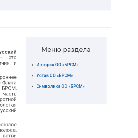
Меню раздела
усский
— это
ичия и
История ОО «БРСМ»
Устав ОО «БРСМ»
роннее
е Флага
Символика ОО «БРСМ»
 БРСМ,
 часть
ротной
олотая
сский
рошлое
олоса,
 ветвь