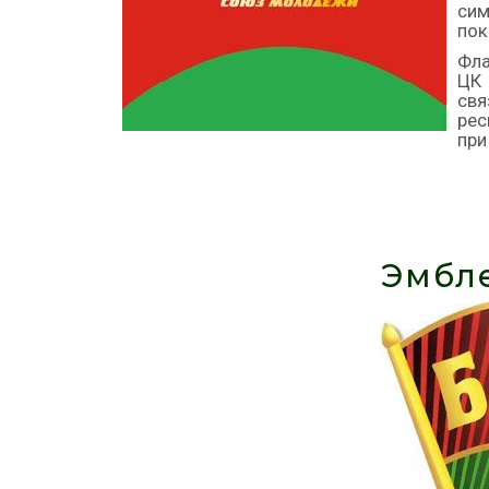
си
пок
Фла
ЦК
свя
рес
при
Эмбл