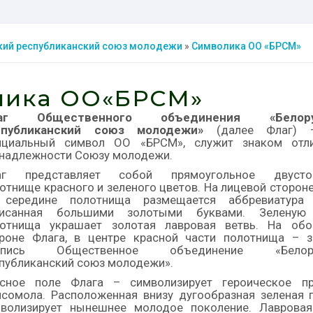
кий республиканский союз молодежи
»
Символика ОО «БРСМ»
лика ОО«БРСМ»
аг Общественного объединения
«Белор
спубликанский союз молодежи»
(далее Флаг) 
ициальный символ ОО «БРСМ», служит знаком отл
надлежности Союзу молодежи.
аг представляет собой прямоугольное двусто
отнище красного и зеленого цветов. На лицевой сторон
 середине полотнища размещается аббревиатура
писанная большими золотыми буквами. Зеленую
отнища украшает золотая лавровая ветвь. На обо
роне Флага, в центре красной части полотнища – з
дпись Общественное объединение «Белору
публиканский союз молодежи».
асное поле Флага – символизирует героическое п
сомола. Расположенная внизу дугообразная зеленая п
волизирует нынешнее молодое поколение. Лавровая