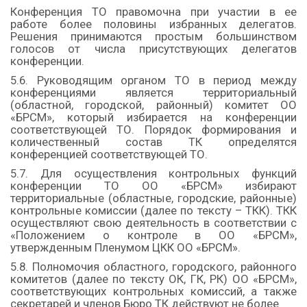
Конференция ТО правомочна при участии в ее
работе более половины избранных делегатов.
Решения принимаются простым большинством
голосов от числа присутствующих делегатов
конференции.
5.6. Руководящим органом ТО в период между
конференциями является территориальный
(областной, городской, районный) комитет ОО
«БРСМ», который избирается на конференции
соответствующей ТО. Порядок формирования и
количественный состав ТК определятся
конференцией соответствующей ТО.
5.7. Для осуществления контрольных функций
конференции ТО ОО «БРСМ» избирают
территориальные (областные, городские, районные)
контрольные комиссии (далее по тексту – ТКК). ТКК
осуществляют свою деятельность в соответствии с
«Положением о контроле в ОО «БРСМ»,
утвержденным Пленумом ЦКК ОО «БРСМ».
5.8. Полномочия областного, городского, районного
комитетов (далее по тексту ОК, ГК, РК) ОО «БРСМ»,
соответствующих контрольных комиссий, а также
секретарей и членов Бюро ТК действуют не более