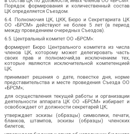
в состав ЦК по должности, иных членов ОО «БРСМ».
Порядок формирования и количественный состав
ЦК определяется Съездом.
6.4. Полномочия ЦК, ЦКК, Бюро и Секретариата ЦК
ОО «БРСМ» действуют не более 5 лет (в период
между проведением очередных Съездов).
6.5. Центральный комитет ОО «БРСМ»:
формирует Бюро Центрального комитета из числа
членов ЦК, которому может делегировать часть
своих прав и полномочий,за исключением тех,
которые являются исключительной компетенцией
ЦК;
принимает решения о дате, повестке дня, норме
представительства и месте проведения Съезда ОО
«БРСМ»;
для осуществления текущей работы и организации
деятельности аппарата ЦК ОО «БРСМ» избирает и
освобождает от должности секретарей ЦК;
утверждает эскизы (образцы) символики, печати,
бланков, штампов, эскизы (образцы) членских
билетов;