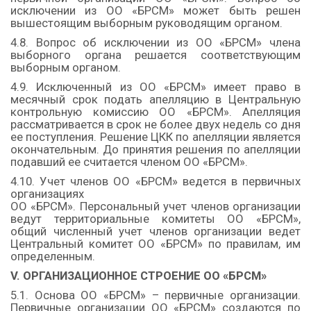
исключении из ОО «БРСМ» может быть решен
вышестоящим выборным руководящим органом.
4.8. Вопрос об исключении из ОО «БРСМ» члена
выборного органа решается соответствующим
выборным органом.
4.9. Исключенный из ОО «БРСМ» имеет право в
месячный срок подать апелляцию в Центральную
контрольную комиссию ОО «БРСМ». Апелляция
рассматривается в срок не более двух недель со дня
ее поступления. Решение ЦКК по апелляции является
окончательным. До принятия решения по апелляции
подавший ее считается членом ОО «БРСМ».
4.10. Учет членов ОО «БРСМ» ведется в первичных
организациях
ОО «БРСМ». Персональный учет членов организации
ведут территориальные комитеты ОО «БРСМ»,
общий численный учет членов организации ведет
Центральный комитет ОО «БРСМ» по правилам, им
определенным.
V. ОРГАНИЗАЦИОННОЕ СТРОЕНИЕ ОО «БРСМ»
5.1. Основа ОО «БРСМ» – первичные организации.
Первичные организации ОО «БРСМ» создаются по