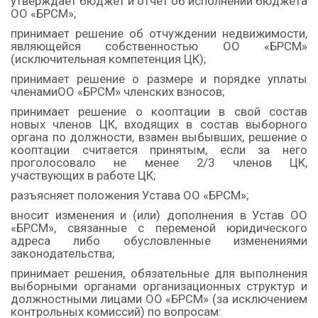
утверждает бюджет и отчет об исполнении бюджета
ОО «БРСМ»;
принимает решение об отчуждении недвижимости,
являющейся собственностью ОО «БРСМ»
(исключительная компетенция ЦК);
принимает решение о размере и порядке уплаты
членамиОО «БРСМ» членских взносов;
принимает решение о кооптации в свой состав
новых членов ЦК, входящих в состав выборного
органа по должности, взамен выбывших, решение о
кооптации считается принятым, если за него
проголосовало не менее 2/3 членов ЦК,
участвующих в работе ЦК;
разъясняет положения Устава ОО «БРСМ»;
вносит изменения и (или) дополнения в Устав ОО
«БРСМ», связанные с переменой юридического
адреса либо обусловленные изменениями
законодательства;
принимает решения, обязательные для выполнения
выборными органами организационных структур и
должностными лицами ОО «БРСМ» (за исключением
контрольных комиссий) по вопросам: