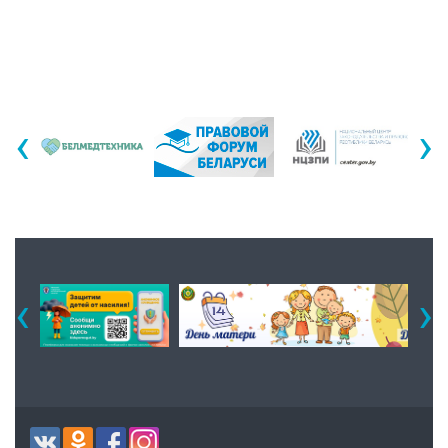
‹
›
‹
›