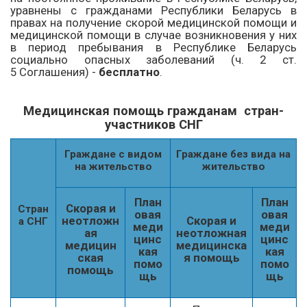
уравнены с гражданами Республики Беларусь в
правах на получение скорой медицинской помощи и
медицинской помощи в случае возникновения у них
в период пребывания в Республике Беларусь
социально опасных заболеваний (
ч. 2 ст.
5
Соглашения) -
бесплатно
.
Медицинская помощь гражданам стран-
участников СНГ
Граждане с видом
Граждане без вида на
на жительство
жительство
План
План
Скорая и
Стран
овая
овая
неотложн
Скорая и
а СНГ
меди
меди
ая
неотложная
цинс
цинс
медицин
медицинска
кая
кая
ская
я помощь
помо
помо
помощь
щь
щь