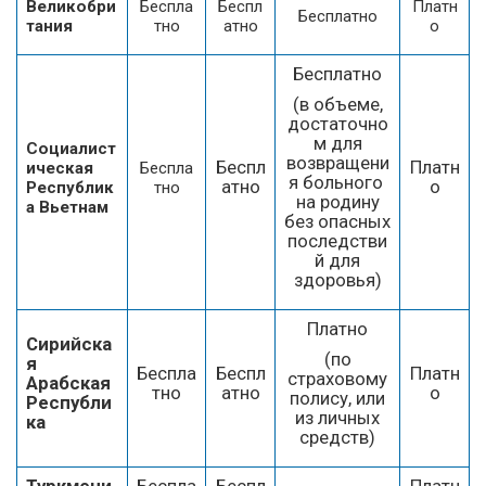
Великобри
Беспла
Беспл
Платн
Бесплатно
тания
тно
атно
о
Бесплатно
(в объеме,
достаточно
м для
Социалист
возвращени
Беспл
Платн
ическая
Беспла
я больного
атно
о
Республик
тно
на родину
а Вьетнам
без опасных
последстви
й для
здоровья)
Платно
Сирийска
(по
я
Беспла
Беспл
Платн
страховому
Арабская
тно
атно
о
полису, или
Республи
из личных
ка
средств)
Туркмени
Беспла
Беспл
Платн