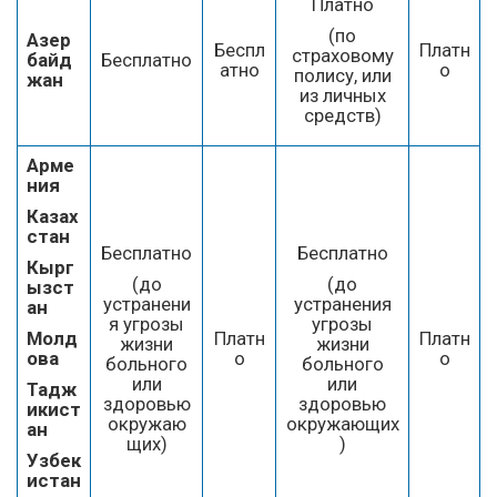
Платно
(по
Азер
Беспл
Платн
страховому
байд
Бесплатно
атно
о
полису, или
жан
из личных
средств)
Арме
ния
Казах
стан
Бесплатно
Бесплатно
Кырг
(до
(до
ызст
устранени
устранения
ан
я угрозы
угрозы
Молд
Платн
Платн
жизни
жизни
ова
о
о
больного
больного
или
или
Тадж
здоровью
здоровью
икист
окружаю
окружающих
ан
щих)
)
Узбек
истан