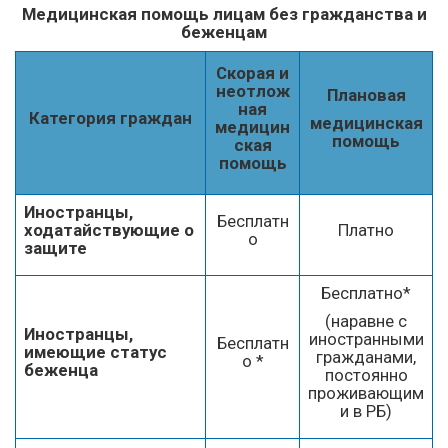
Медицинская помощь лицам без гражданства и
беженцам
Скорая и
неотлож
Плановая
ная
Категория граждан
медицинская
медицин
помощь
ская
помощь
Иностранцы,
Бесплатн
ходатайствующие о
Платно
о
защите
Бесплатно*
(наравне с
Иностранцы,
иностранными
Бесплатн
имеющие статус
гражданами,
о *
беженца
постоянно
проживающим
и в РБ)