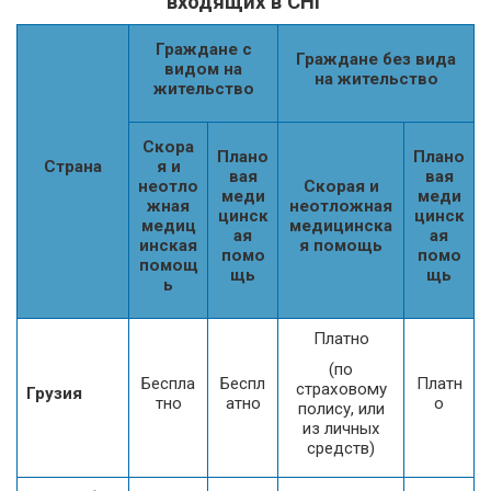
входящих в СНГ
Граждане с
Граждане без вида
видом на
на жительство
жительство
Скора
Плано
Плано
Страна
я и
вая
вая
неотло
Скорая и
меди
меди
жная
неотложная
цинск
цинск
медиц
медицинска
ая
ая
инская
я помощь
помо
помо
помощ
щь
щь
ь
Платно
(по
Беспла
Беспл
Платн
страховому
Грузия
тно
атно
о
полису, или
из личных
средств)